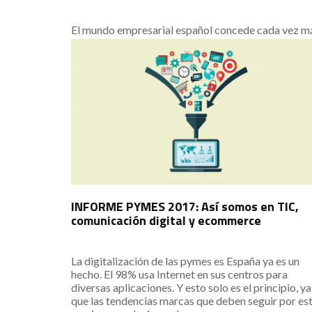
El mundo empresarial español concede cada vez m
importancia a las competencias digitales. En parte,
gracias a ellas se ha reducido la brecha entre las
grandes compañías y las pymes en los últimos años
Por ello se deben tener en cuenta las mejoras en
transformación digital que se han producido en el
sector y afrontar los desafíos que arroja el futuro
preguntándose hasta qué punto puede optimizarse 
ámbito de los negocios de cara a la digitalización.
INFORME PYMES 2017: Así somos en TIC,
comunicación digital y ecommerce
La digitalización de las pymes es España ya es un
hecho. El 98% usa Internet en sus centros para
diversas aplicaciones. Y esto solo es el principio, ya
que las tendencias marcas que deben seguir por es