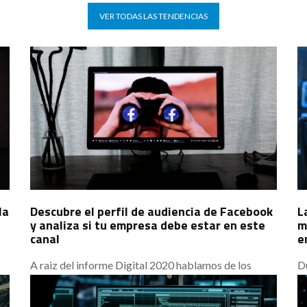
VER TODAS LAS TENDENCIAS
la
Descubre el perfil de audiencia de Facebook
L
y analiza si tu empresa debe estar en este
m
canal
e
A raiz del informe Digital 2020 hablamos de los
Du
datos arrojados sobre el comportamiento del
r
usuario en las redes sociales en España, en concreto
h
sobre Facebook, y como usar estos datos para
l