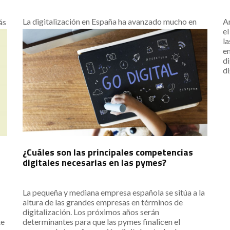
La digitalización en España ha avanzado mucho en
An
ás
los últimos años. Pero, a diferencia de lo que se cree,
el
digitalizar una empresa no es únicamente invertir en
la
equipos y en este artículo es contamos porqué.
e
.
di
di
el
¿Cuáles son las principales competencias
digitales necesarias en las pymes?
La pequeña y mediana empresa española se sitúa a la
altura de las grandes empresas en términos de
digitalización. Los próximos años serán
te
determinantes para que las pymes finalicen el