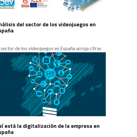
nálisis del sector de los videojuegos en
spaña
 sector de los videojuegos en España arroja cifras
ntradictorias. Se sitúa muy bien en la cantidad de
gresos totales y sabe aprovechar el comercio
terior. Sin embargo, hay países con un mercado
nterno mucho más reducido cuyas empresas han
acturado más. Otro problema de esta industria en
estro país es la falta de una política fiscal.
sí está la digitalización de la empresa en
spaña