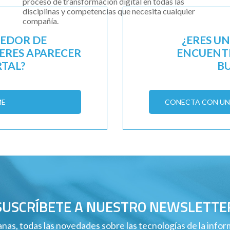
proceso de transformación digital en todas las
disciplinas y competencias que necesita cualquier
compañía.
EEDOR DE
¿ERES U
IERES APARECER
ENCUENTR
RTAL?
B
ME
CONECTA CON UN 
SUSCRÍBETE A NUESTRO NEWSLETTE
nas, todas las novedades sobre las tecnologías de la info