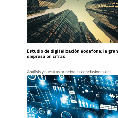
del Cibercrimen para hacer ver que un cambio de
percepción nos puede ayudar a la empresa en el
medio plazo.
Estudio de digitalización Vodafone: la gran
empresa en cifras
Análisis y nuestras principales conclusiones del
informe sobre el estado de la digitalización en las
empresas y las administraciones en España durante
el último año