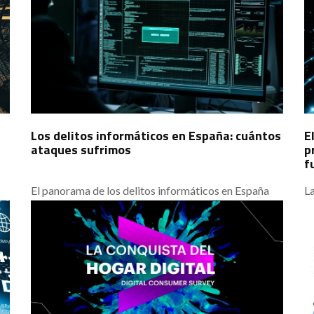
construir la mejor estrategia digital para tu negocio.
ni
e
lu
Los delitos informáticos en España: cuántos
E
ataques sufrimos
p
f
El panorama de los delitos informáticos en España
L
evoluciona año tras año. Los delincuentes alteran sus
di
estrategias operativas, desarrollan nuevas
co
herramientas y técnicas y se aprovechan de los
de
cambios en el comportamiento del consumidor y del
4.
negocio.
de
ef
qu