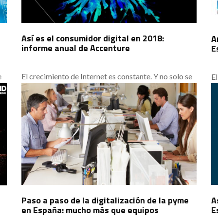
Así es el consumidor digital en 2018:
A
informe anual de Accenture
E
e
El crecimiento de Internet es constante. Y no solo se
El
la
mide por un aumento en la penetración poblacional,
co
al
también como un fenómeno masivo que está
in
cambiando el mercado. Crece la frecuencia de
ex
ñol
conexión y la participación de los dispositivos
i
móviles. Con ello, se potencia el consumidor digital.
f
Y para las empresas es imprescindible conocer esta
nu
figura.
Paso a paso de la digitalización de la pyme
A
en España: mucho más que equipos
E