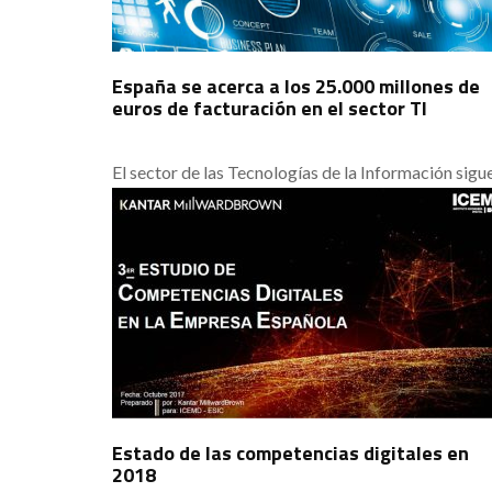
España se acerca a los 25.000 millones de
euros de facturación en el sector TI
El sector de las Tecnologías de la Información sigu
creciendo en España. El desarrollo de la economía, 
aceleración de la incorporación de las tecnologías 
ámbito profesional y personal y la aún incipiente
transformación digital del tejido empresarial espa
son los pilares básicos de este crecimiento.
Estado de las competencias digitales en
2018