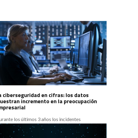
a ciberseguridad en cifras: los datos
uestran incremento en la preocupación
mpresarial
rante los últimos 3 años los incidentes
elacionados con problemas de ciberseguridad se
an disparado y han copado en numerosas ocasiones
as portadas de todos los medios de comunicación a