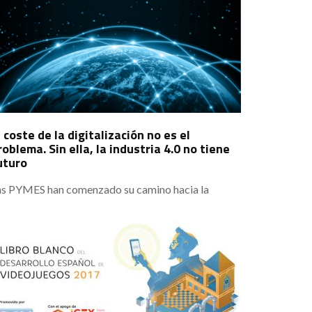
vel mundial. Es por ello que todas las empresas se
stén planteando aumentar su presupuesto para
char contra esta amenaza.
l coste de la digitalización no es el
roblema. Sin ella, la industria 4.0 no tiene
uturo
as PYMES han comenzado su camino hacia la
gitalización, aunque generalmente aún no cuentan
n un plan concreto para ello. Pero son conscientes
 que su adaptación al nuevo entorno de la industria
0 es imprescindible para sus negocios. La mayoría
clara que este proceso les ayudará a ser más
icientes, haciendo poco hincapié en los beneficios
e eso puede tener.