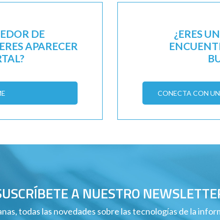
EEDOR DE
¿ERES U
IERES APARECER
ENCUENTR
RTAL?
B
ME
CONECTA CON UN 
SUSCRÍBETE A NUESTRO NEWSLETTE
nas, todas las novedades sobre las tecnologías de la info