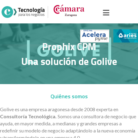
icio
>
Portal sector industria
>
Soluciones
>
Estrategia y asesoramiento
>
ophix CPM
Prophix CPM
Una solución de Golive
Quiénes somos
Golive es una empresa aragonesa desde 2008 experta en
Consultoría Tecnológica.
Somos una consultora de negocio que
ayuda, en mayor medida, a medianas y grandes empresas a
redefinir su modelo de negocio adaptándolo a la nueva economía
y transformándolo en una empresa 4.0.