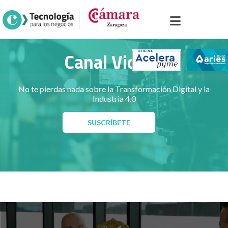
Inicio
>
Portal sector industria
>
Canal Videos
Canal Videos
No te pierdas nada sobre la Transformación Digital y la
Industria 4.0
SUSCRÍBETE