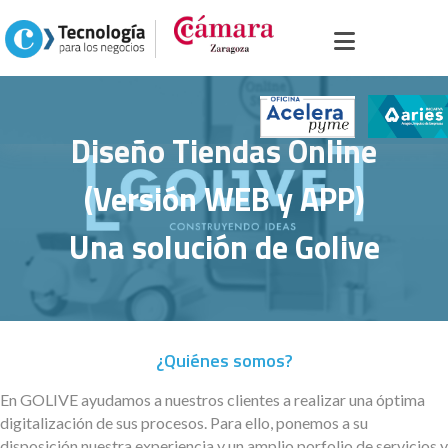
icio
>
Portal sector servicios
>
Soluciones
>
Aplicaciones
>
Diseño Tiendas
line (Versión WEB y APP)
Diseño Tiendas Online
(Versión WEB y APP)
Una solución de Golive
¿Quiénes somos?
En GOLIVE ayudamos a nuestros clientes a realizar una óptima
digitalización de sus procesos. Para ello, ponemos a su
disposición nuestra experiencia y un amplio porfolio de servicios y