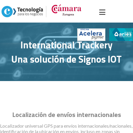
icio
>
Portal sector servicios
>
Sectores
>
Agroalimentario
>
International
ackery
International Trackery
Una solución de Signos IOT
Localización de envíos internacionales
Localizador universal GPS para envíos internacionales/nacionales,
identificación de la ubicación en envíos, incluso en zonas sin