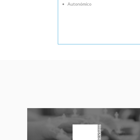
Autonómico
Captura 
Una soluc