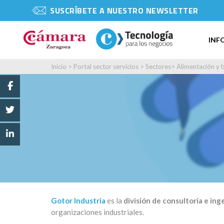
SUSCRÍBETE A NUESTRO NEWSLETTER
INF
Inicio
>
Portal sector servicios
>
Sectores
>
Alimentación y 
Gotor Industria
es la
división de consultoría e ing
organizaciones industriales.