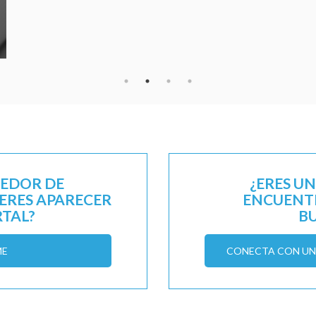
EEDOR DE
¿ERES U
IERES APARECER
ENCUENTR
RTAL?
B
ME
CONECTA CON UN 