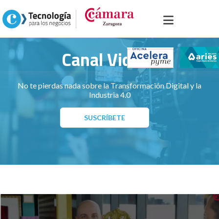
Inicio
>
Portal sector servicios
>
Canal Videos
Canal Videos
No te pierdas nada sobre la Transformación Digital y la
Industria 4.0
SUSCRÍBETE