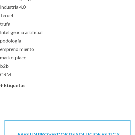
Industria 4.0
Teruel
trufa
Inteligencia artificial
podología
emprendimiento
marketplace
b2b
CRM
+ Etiquetas
¿ERES UN PROVEEDOR DE SOLUCIONES TIC Y