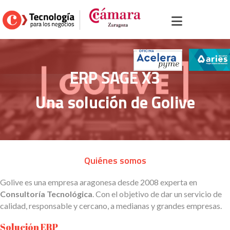
icio
>
Portal sector comercio
>
Sectores
>
Alimentación y bebidas
>
ERP SAGE
3
ERP SAGE X3
Una solución de Golive
Quiénes somos
Golive es una empresa aragonesa desde 2008 experta en
Consultoría Tecnológica
. Con el objetivo de dar un servicio de
calidad, responsable y cercano, a medianas y grandes empresas.
Solución ERP