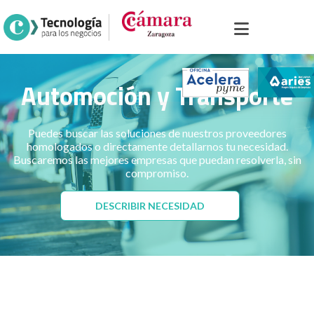
Inicio
>
Portal sector industria
>
Sectores
>
Automoción y Transporte
Automoción y Transporte
Puedes buscar las soluciones de nuestros proveedores
homologados o directamente detallarnos tu necesidad.
Buscaremos las mejores empresas que puedan resolverla, sin
compromiso.
DESCRIBIR NECESIDAD