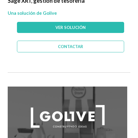
Sage XRT, gestión de tesorería
Una solución de Golive
VER SOLUCIÓN
CONTACTAR