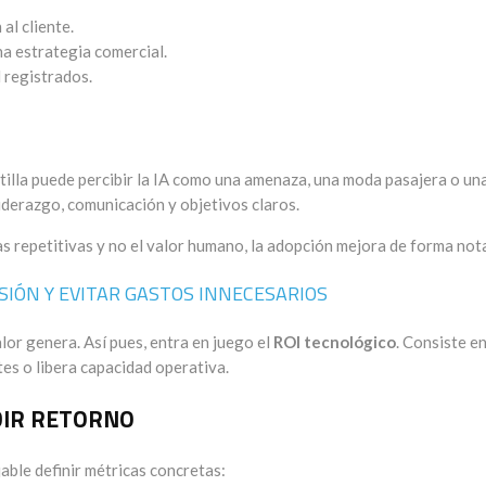
al cliente.
a estrategia comercial.
 registrados.
ntilla puede percibir la IA como una amenaza, una moda pasajera o un
iderazgo, comunicación y objetivos claros.
as repetitivas y no el valor humano, la adopción mejora de forma not
IÓN Y EVITAR GASTOS INNECESARIOS
alor genera. Así pues, entra en juego el
ROI tecnológico
. Consiste e
tes o libera capacidad operativa.
DIR RETORNO
able definir métricas concretas: