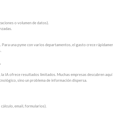
zaciones o volumen de datos).
nzadas.
a. Para una pyme con varios departamentos, el gasto crece rápidame
.
A
, la IA ofrece resultados limitados. Muchas empresas descubren aquí
cnológico, sino un problema de información dispersa.
cálculo, email, formularios).