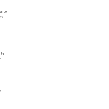
parte
es
rte
s
n