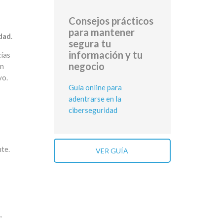
Consejos prácticos
para mantener
dad
.
segura tu
información y tu
cías
negocio
en
vo.
Guía online para
adentrarse en la
ciberseguridad
te.
VER GUÍA
,