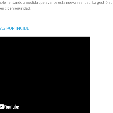
implementando a medida que avance esta nueva realidad. La gestión d
 en ciberseguridad.
AS POR INCIBE