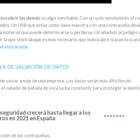
escubrir las demás
es algo inevitable. Con un solo movimiento el r
izados. Un USB que actúe como llave maestra con una contraseña din
ta material que puede deteriorarse o perderse. Un añadido al peligro 
en la que teletrabajar es más necesario que nunca abre la puerta a un
d está al alza.
LA DE SALVACIÓN DE DATOS
e salvar a más de una empresa. Los datos serán más difíciles de
el caballo de batalla de esta lucha constante para proteger la ident
rseguridad crecerá hasta llegar a los
uros en 2021 en España
cción de las contraseñas.